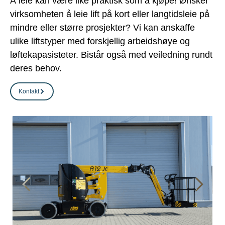
Å leie kan være like praktisk som å kjøpe! Ønsker
virksomheten å leie lift på kort eller langtidsleie på
mindre eller større prosjekter? Vi kan anskaffe
ulike liftstyper med forskjellig arbeidshøye og
løftekapasisteter. Bistår også med veiledning rundt
deres behov.
Kontakt