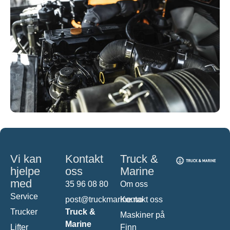
Vi kan
Kontakt
Truck &
hjelpe
oss
Marine
med
35 96 08 80
Om oss
Service
post@truckmarine.no
Kontakt oss
Trucker
Truck &
Maskiner på
Marine
Lifter
Finn