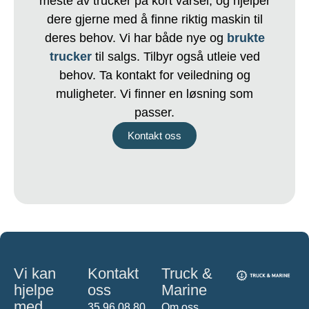
meste av trucker på kort varsel, og hjelper
dere gjerne med å finne riktig maskin til
deres behov. Vi har både nye og
brukte
trucker
til salgs. Tilbyr også utleie ved
behov. Ta kontakt for veiledning og
muligheter. Vi finner en løsning som
passer.
Kontakt oss
Vi kan
Kontakt
Truck &
hjelpe
oss
Marine
med
35 96 08 80
Om oss