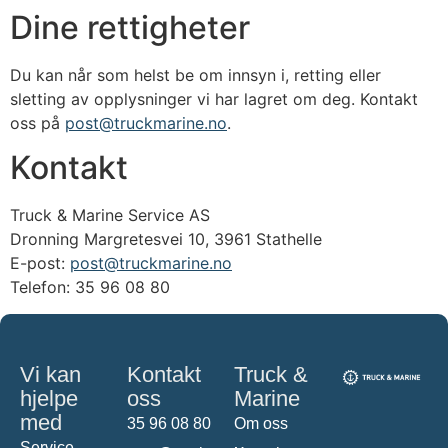
Dine rettigheter
Du kan når som helst be om innsyn i, retting eller
sletting av opplysninger vi har lagret om deg. Kontakt
oss på
post@truckmarine.no
.
Kontakt
Truck & Marine Service AS
Dronning Margretesvei 10, 3961 Stathelle
E-post:
post@truckmarine.no
Telefon: 35 96 08 80
Vi kan
Kontakt
Truck &
hjelpe
oss
Marine
med
35 96 08 80
Om oss
Service