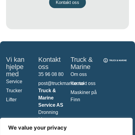
Kontakt oss
Vi kan
Kontakt
Truck &
hjelpe
oss
Marine
med
35 96 08 80
Om oss
Service
post@truckmarine.no
Kontakt oss
Trucker
Truck &
Maskiner på
Marine
Lifter
Finn
Service AS
Dronning
Margretes
vei 10
We value your privacy
3961